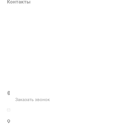
Контакты
Услуги
О компании
Контакты
Наш блог
Вакансии
Нормативные документы
Выполненные проекты
+7 (495) 287-69-02
Заказать звонок
zakaz@inva.ru
г. Москва, ул. Промышленная, д.11, стр.3