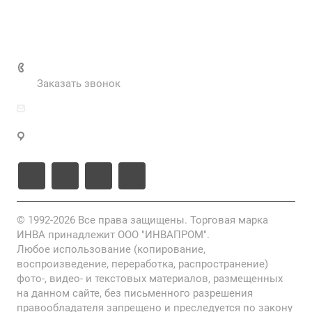
Нормативные документы
Выполненные проекты
+7 (495) 287-69-02
Заказать звонок
zakaz@inva.ru
г. Москва, ул. Промышленная, д.11, стр.3
© 1992-2026 Все права защищены. Торговая марка
ИНВА принадлежит ООО "ИНВАПРОМ".
Любое использование (копирование,
воспроизведение, переработка, распространение)
фото-, видео- и текстовых материалов, размещенных
на данном сайте, без письменного разрешения
правообладателя запрещено и преследуется по закону