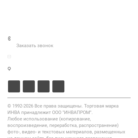
Вакансии
Нормативные документы
Выполненные проекты
+7 (495) 287-69-02
Заказать звонок
zakaz@inva.ru
г. Москва, ул. Промышленная, д.11, стр.3
© 1992-2026 Все права защищены. Торговая марка
ИНВА принадлежит ООО "ИНВАПРОМ".
Любое использование (копирование,
воспроизведение, переработка, распространение)
фото-, видео- и текстовых материалов, размещенных