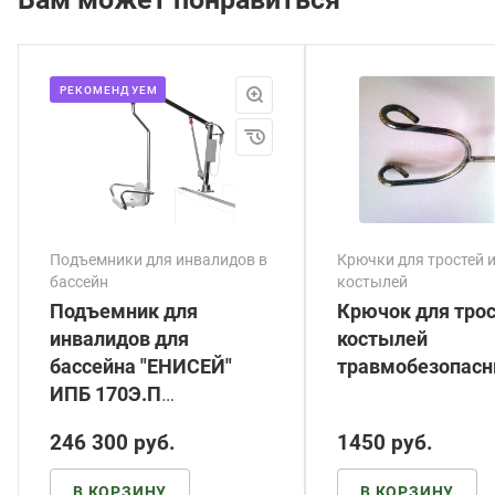
РЕКОМЕНДУЕМ
Подъемники для инвалидов в
Крючки для тростей 
бассейн
костылей
Подъемник для
Крючок для трос
инвалидов для
костылей
бассейна "ЕНИСЕЙ"
травмобезопас
ИПБ 170Э.П
(шлифованный,
246 300
руб.
1450
руб.
электрический привод
с аккумулятором)
В КОРЗИНУ
В КОРЗИНУ