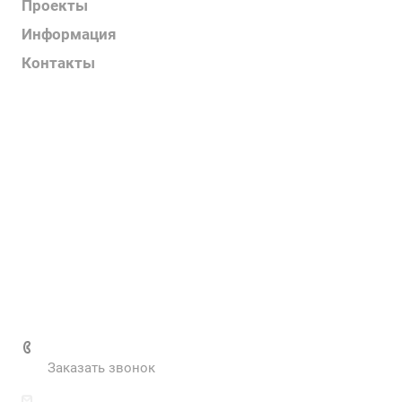
Проекты
Информация
Контакты
Услуги
О компании
Контакты
Наш блог
Вакансии
Нормативные документы
Выполненные проекты
+7 (495) 287-69-02
Заказать звонок
zakaz@inva.ru