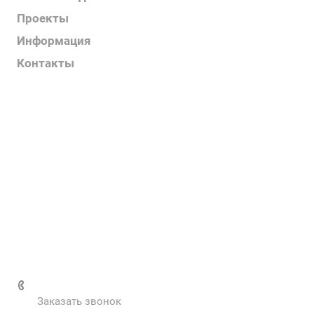
Проекты
Информация
Контакты
Услуги
О компании
Контакты
Наш блог
Вакансии
Нормативные документы
Выполненные проекты
+7 (495) 287-69-02
Заказать звонок