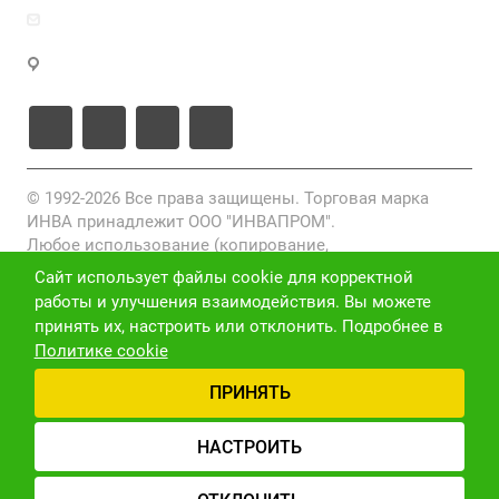
zakaz@inva.ru
г. Москва, ул. Промышленная, д.11, стр.3
© 1992-2026 Все права защищены. Торговая марка
ИНВА принадлежит ООО "ИНВАПРОМ".
Любое использование (копирование,
воспроизведение, переработка, распространение)
Сайт использует файлы cookie для корректной
фото-, видео- и текстовых материалов, размещенных
работы и улучшения взаимодействия. Вы можете
на данном сайте, без письменного разрешения
принять их, настроить или отклонить. Подробнее в
правообладателя запрещено и преследуется по закону
Политике cookie
(ст. 1301 ГК РФ).
ПРИНЯТЬ
Политика конфиденциальности
Версия для слабовидящих
Карта сайта
НАСТРОИТЬ