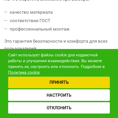
качество материала
соответствие ГОСТ
профессиональный монтаж
Это гарантия безопасности и комфорта для всех
пользователей.
Сайт использует файлы cookie для корректной
работы и улучшения взаимодействия. Вы можете
Правильно подобранные поручни — это вклад в
принять их, настроить или отклонить. Подробнее в
качество жизни.
Они помогают избежать травм,
Политике cookie
снижают страх падения и дарят чувство
ПРИНЯТЬ
защищённости. Установка в ванной, туалете или
душевой — это забота о близких и создание по-
НАСТРОИТЬ
настоящему доступной среды.
ОТКЛОНИТЬ
Рекомендации по установке
Главная
Поиск
Каталог
Корзина
Кабинет
Контакты