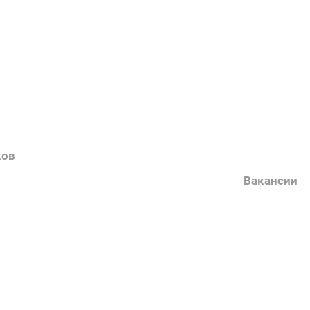
Услуги
О компани
Контакты
Наш блог
ков
Вакансии
Нормативн
Выполненн