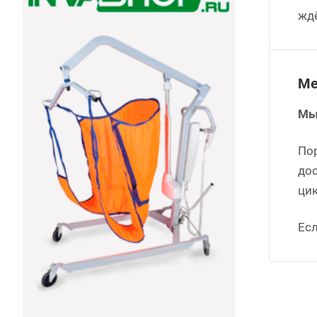
жд
Ме
Мы
По
до
цик
Есл