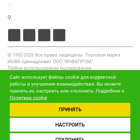
zakaz@inva.ru
г. Москва, ул. Промышленная, д.11, стр.3
© 1992-2026 Все права защищены. Торговая марка
ИНВА принадлежит ООО "ИНВАПРОМ".
Любое использование (копирование,
воспроизведение, переработка, распространение)
Сайт использует файлы cookie для корректной
фото-, видео- и текстовых материалов, размещенных
работы и улучшения взаимодействия. Вы можете
на данном сайте, без письменного разрешения
принять их, настроить или отклонить. Подробнее в
правообладателя запрещено и преследуется по закону
Политике cookie
(ст. 1301 ГК РФ).
ПРИНЯТЬ
Политика конфиденциальности
Версия для слабовидящих
Карта сайта
НАСТРОИТЬ
ОТКЛОНИТЬ