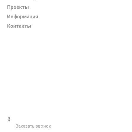
Проекты
Информация
Контакты
Услуги
О компании
Контакты
Наш блог
Вакансии
Нормативные документы
Выполненные проекты
+7 (495) 287-69-02
Заказать звонок