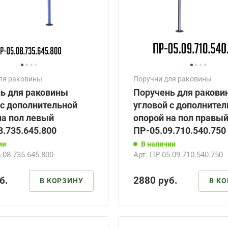
ля раковины
Поручни для раковины
ь для раковины
Поручень для ракови
 с дополнительной
угловой с дополните
на пол левый
опорой на пол правы
8.735.645.800
ПР-05.09.710.540.750
ии
В наличии
.08.735.645.800
Арт.
ПР-05.09.710.540.750
б.
2880
руб.
В КОРЗИНУ
В К