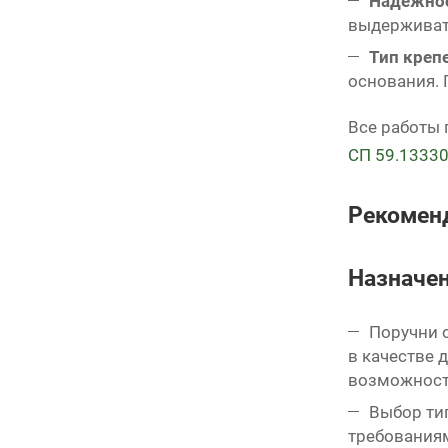
Надежнос
выдерживат
Тип креп
основания. 
Все работы
СП 59.13330
Рекоменд
Назначен
Поручни 
в качестве
возможност
Выбор тип
требовани