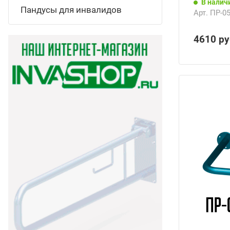
В налич
Пандусы для инвалидов
Арт.
ПР-05
4610
ру