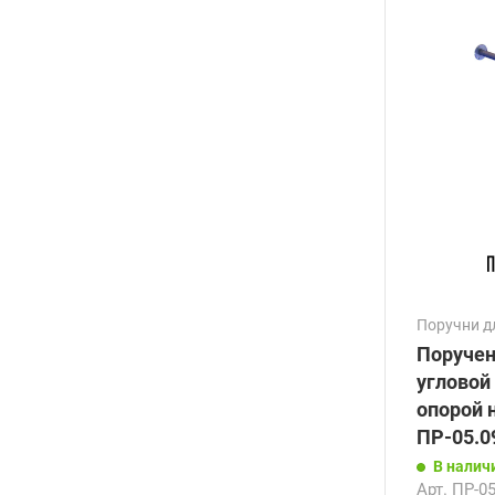
Поручни д
Поручен
угловой
опорой 
ПР-05.0
В налич
Арт.
ПР-05