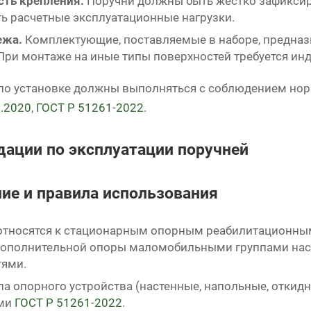
ть крепления.
Поручни должны быть жестко зафиксир
ь расчетные эксплуатационные нагрузки.
ежа.
Комплектующие, поставляемые в наборе, предназ
При монтаже на иные типы поверхностей требуется и
 по установке должны выполняться с соблюдением но
.2020
,
ГОСТ Р 51261-2022
.
ации по эксплуатации поручней
ие и правила использования
относятся к стационарным опорным реабилитационным
 дополнительной опоры маломобильными группами нас
ями.
а опорного устройства (настенные, напольные, откидны
ями
ГОСТ Р 51261-2022
.