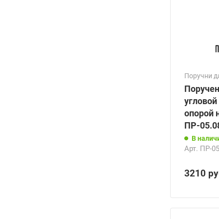
Поручни д
Поручен
угловой
опорой 
ПР-05.0
В налич
Арт.
ПР-05
3210
ру