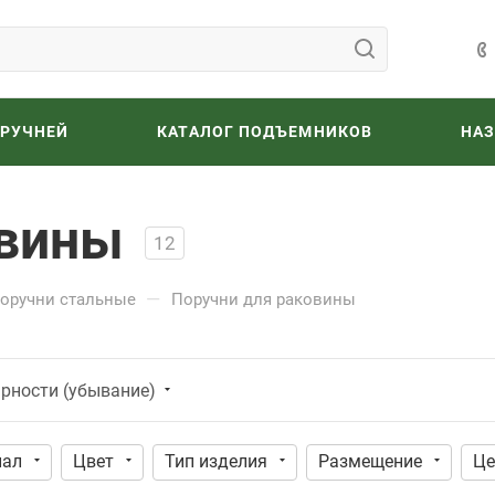
ОРУЧНЕЙ
КАТАЛОГ ПОДЪЕМНИКОВ
НА
овины
12
—
оручни стальные
Поручни для раковины
ярности (убывание)
иал
Цвет
Тип изделия
Размещение
Це