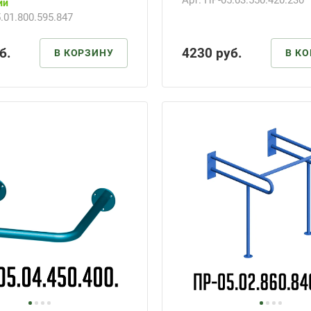
Арт.
ПР-05.03.550.420.230
ии
.01.800.595.847
б.
4230
руб.
В КОРЗИНУ
В К