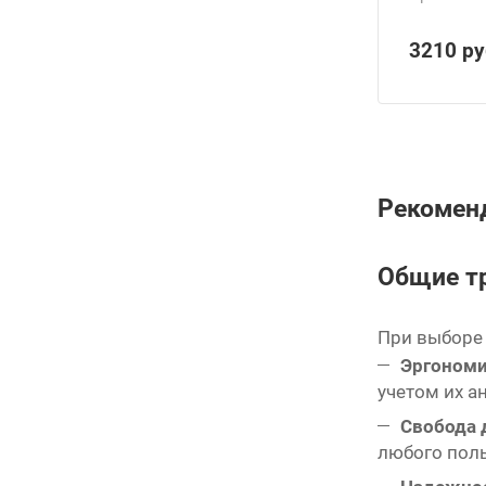
3210
ру
Рекоменд
Общие т
При выборе
Эргономи
учетом их а
Свобода 
любого поль