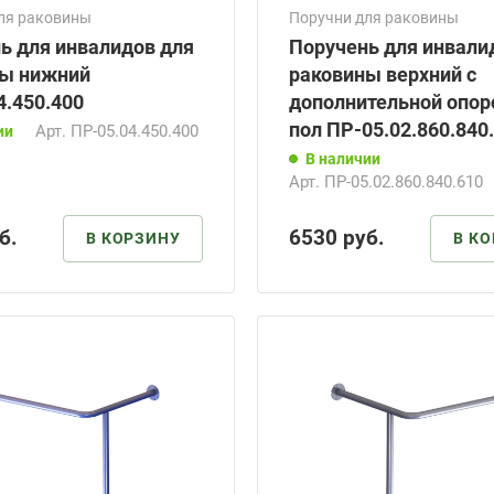
ля раковины
Поручни для раковины
ь для инвалидов для
Поручень для инвали
ны нижний
раковины верхний с
4.450.400
дополнительной опор
пол ПР-05.02.860.840
Арт.
ПР-05.04.450.400
ии
В наличии
Арт.
ПР-05.02.860.840.610
б.
6530
руб.
В КОРЗИНУ
В К