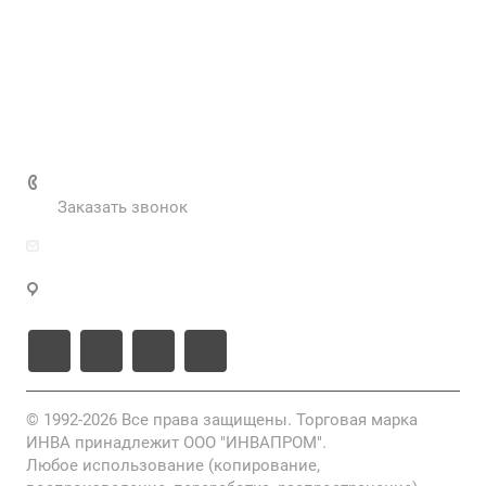
Наш блог
Вакансии
Нормативные документы
Выполненные проекты
+7 (495) 287-69-02
Заказать звонок
zakaz@inva.ru
г. Москва, ул. Промышленная, д.11, стр.3
© 1992-2026 Все права защищены. Торговая марка
ИНВА принадлежит ООО "ИНВАПРОМ".
Любое использование (копирование,