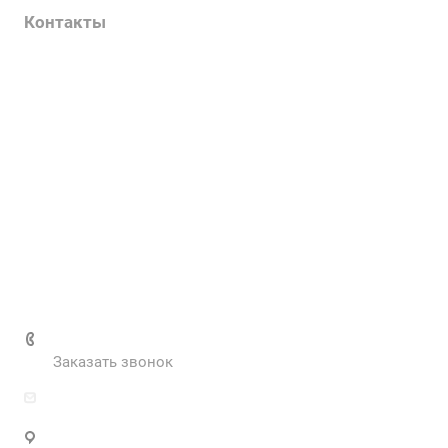
Контакты
Услуги
О компании
Контакты
Наш блог
Вакансии
Нормативные документы
Выполненные проекты
+7 (495) 287-69-02
Заказать звонок
zakaz@inva.ru
г. Москва, ул. Промышленная, д.11, стр.3