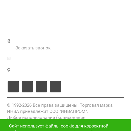
Вакансии
Нормативные документы
Выполненные проекты
+7 (495) 287-69-02
Заказать звонок
zakaz@inva.ru
г. Москва, ул. Промышленная, д.11, стр.3
© 1992-2026 Все права защищены. Торговая марка
ИНВА принадлежит ООО "ИНВАПРОМ".
Любое использование (копирование,
воспроизведение, переработка, распространение)
Сайт использует файлы cookie для корректной
фото-, видео- и текстовых материалов, размещенных