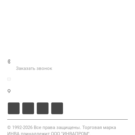
Контакты
Наш блог
Вакансии
Нормативные документы
Выполненные проекты
+7 (495) 287-69-02
Заказать звонок
zakaz@inva.ru
г. Москва, ул. Промышленная, д.11, стр.3
© 1992-2026 Все права защищены. Торговая марка
ИНВА принадлежит ООО "ИНВАПРОМ".