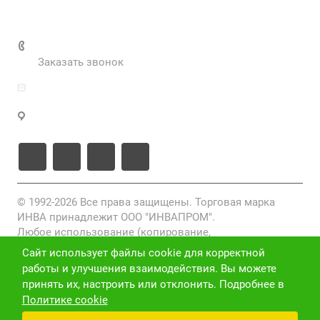
Выполненные проекты
+7 (495) 287-69-02
Заказать звонок
zakaz@inva.ru
г. Москва, ул. Промышленная, д.11, стр.3
© 1992-2026 Все права защищены. Торговая марка
ИНВА принадлежит ООО "ИНВАПРОМ".
Любое использование (копирование,
воспроизведение, переработка, распространение)
Сайт использует файлы cookie для корректной
фото-, видео- и текстовых материалов, размещенных
работы и улучшения взаимодействия. Вы можете
на данном сайте, без письменного разрешения
принять их, настроить или отклонить. Подробнее в
правообладателя запрещено и преследуется по закону
Политике cookie
(ст. 1301 ГК РФ).