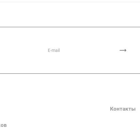
ии
Услуги
О компани
Контакты
Наш блог
ков
Вакансии