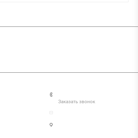
и
+7 (495) 287-69-02
Заказать звонок
zakaz@inva.ru
г. Москва, ул. Промышленная,
д.11, стр.3