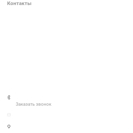
Контакты
Услуги
О компании
Контакты
Наш блог
Вакансии
Нормативные документы
Выполненные проекты
+7 (495) 287-69-02
Заказать звонок
zakaz@inva.ru
г. Москва, ул. Промышленная, д.11, стр.3