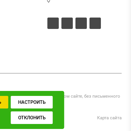
г. Москва, ул. Промышленная,
д.11, стр.3
ые документы
ые проекты
ериалов, размещенных на данном сайте, без письменного
Ь
НАСТРОИТЬ
ОТКЛОНИТЬ
Карта сайта