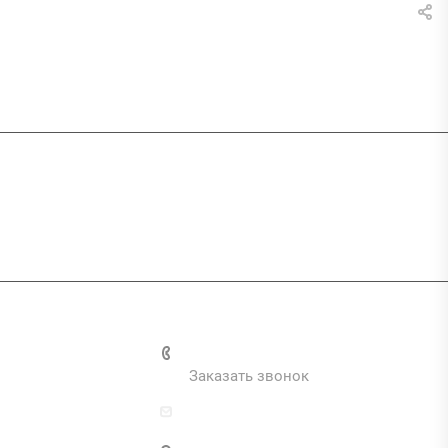
и
+7 (495) 287-69-02
Заказать звонок
zakaz@inva.ru