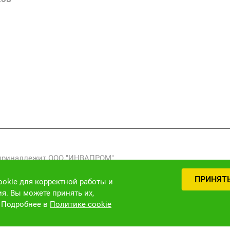
Вакансии
Нормативн
Выполненн
 принадлежит ООО "ИНВАПРОМ".
реработка, распространение) фото-, видео- и текстовых мат
ПРИНЯТ
 закону (ст. 1301 ГК РФ).
okie для корректной работы и
я. Вы можете принять их,
. Подробнее в
Политике cookie
Версия для слабовидящих