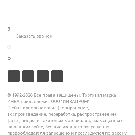
Нормативные документы
Выполненные проекты
+7 (495) 287-69-02
Заказать звонок
zakaz@inva.ru
г. Москва, ул. Промышленная, д.11, стр.3
© 1992-2026 Все права защищены. Торговая марка
ИНВА принадлежит ООО "ИНВАПРОМ".
Любое использование (копирование,
воспроизведение, переработка, распространение)
фото-, видео- и текстовых материалов, размещенных
на данном сайте, без письменного разрешения
правообладателя запрещено и преследуется по закону