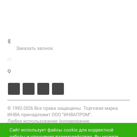
Вакансии
Нормативные документы
Выполненные проекты
+7 (495) 287-69-02
Заказать звонок
zakaz@inva.ru
г. Москва, ул. Промышленная, д.11, стр.3
© 1992-2026 Все права защищены. Торговая марка
ИНВА принадлежит ООО "ИНВАПРОМ".
Любое использование (копирование,
воспроизведение, переработка, распространение)
Сайт использует файлы cookie для корректной
фото-, видео- и текстовых материалов, размещенных
работы и улучшения взаимодействия. Вы можете