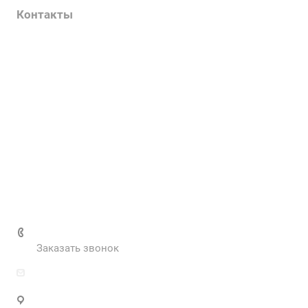
Контакты
Услуги
О компании
Контакты
Наш блог
Вакансии
Нормативные документы
Выполненные проекты
+7 (495) 287-69-02
Заказать звонок
zakaz@inva.ru
г. Москва, ул. Промышленная, д.11, стр.3