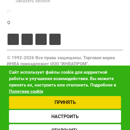
Заказать звонок
zakaz@inva.ru
г. Москва, ул. Промышленная, д.11, стр.3
© 1992-2026 Все права защищены. Торговая марка
ИНВА принадлежит ООО "ИНВАПРОМ".
Любое использование (копирование, воспроизведение,
Сайт использует файлы cookie для корректной
переработка, распространение) фото-, видео- и
работы и улучшения взаимодействия. Вы можете
текстовых материалов, размещенных на данном
принять их, настроить или отклонить. Подробнее в
сайте, без письменного разрешения правообладателя
Политике cookie
запрещено и преследуется по закону (ст. 1301 ГК РФ).
ПРИНЯТЬ
Политика конфиденциальности
Версия для слабовидящих
Карта сайта
НАСТРОИТЬ