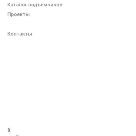
Каталог подъемников
Проекты
Информация
Контакты
Услуги
О компании
Контакты
Наш блог
Вакансии
Нормативные документы
Выполненные проекты
+7 (495) 287-69-02