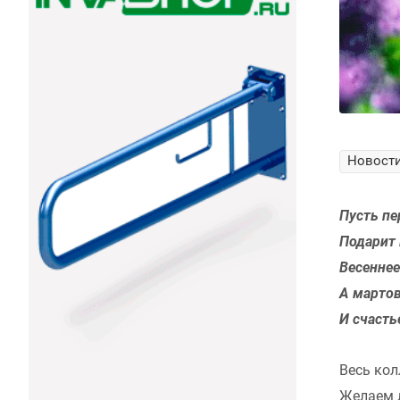
Новости
Пусть п
Подарит 
Весеннее
А мартов
И счасть
Весь ко
Желаем л