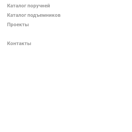
Каталог поручней
Каталог подъемников
Проекты
Информация
Контакты
Услуги
О компании
Контакты
Наш блог
Вакансии
Нормативные документы
Выполненные проекты