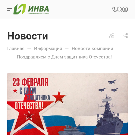
Новости
—
—
Главная
Информация
Новости компании
—
Поздравляем с Днем защитника Отечества!