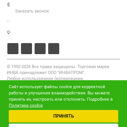
+7 (495) 287-69-02
Заказать звонок
zakaz@inva.ru
г. Москва, ул. Промышленная, д.11, стр.3
© 1992-2026 Все права защищены. Торговая марка
ИНВА принадлежит ООО "ИНВАПРОМ".
Любое использование (копирование,
воспроизведение, переработка, распространение)
Сайт использует файлы cookie для корректной
фото-, видео- и текстовых материалов, размещенных
работы и улучшения взаимодействия. Вы можете
на данном сайте, без письменного разрешения
принять их, настроить или отклонить. Подробнее в
правообладателя запрещено и преследуется по закону
Политике cookie
(ст. 1301 ГК РФ).
ПРИНЯТЬ
Политика конфиденциальности