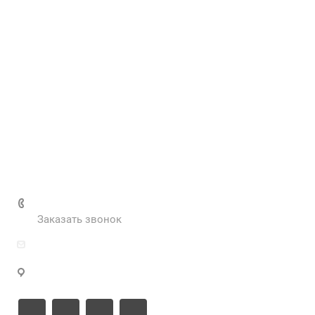
Услуги
О компании
Контакты
Наш блог
Вакансии
Нормативные документы
Выполненные проекты
+7 (495) 287-69-02
Заказать звонок
zakaz@inva.ru
г. Москва, ул. Промышленная, д.11, стр.3