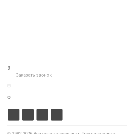
Контакты
Наш блог
Вакансии
Нормативные документы
Выполненные проекты
+7 (495) 287-69-02
Заказать звонок
zakaz@inva.ru
г. Москва, ул. Промышленная, д.11, стр.3
© 1992-2026 Все права защищены. Торговая марка