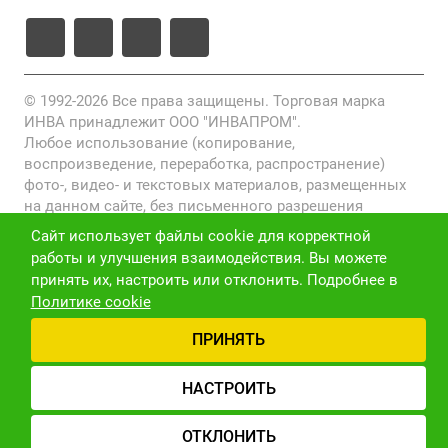
© 1992-2026 Все права защищены. Торговая марка
ИНВА принадлежит ООО "ИНВАПРОМ".
Любое использование (копирование,
воспроизведение, переработка, распространение)
фото-, видео- и текстовых материалов, размещенных
на данном сайте, без письменного разрешения
правообладателя запрещено и преследуется по закону
Сайт использует файлы cookie для корректной
(ст. 1301 ГК РФ).
работы и улучшения взаимодействия. Вы можете
принять их, настроить или отклонить. Подробнее в
Политика конфиденциальности
Политике cookie
Версия для слабовидящих
Карта сайта
ПРИНЯТЬ
НАСТРОИТЬ
ОТКЛОНИТЬ