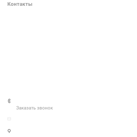
Контакты
Услуги
О компании
Контакты
Наш блог
Вакансии
Нормативные документы
Выполненные проекты
+7 (495) 287-69-02
Заказать звонок
zakaz@inva.ru
г. Москва, ул. Промышленная, д.11, стр.3