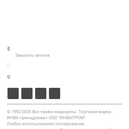
Наш блог
Вакансии
Нормативные документы
Выполненные проекты
+7 (495) 287-69-02
Заказать звонок
zakaz@inva.ru
г. Москва, ул. Промышленная, д.11, стр.3
© 1992-2026 Все права защищены. Торговая марка
ИНВА принадлежит ООО "ИНВАПРОМ".
Любое использование (копирование,