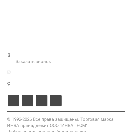
Наш блог
Вакансии
Нормативные документы
Выполненные проекты
+7 (495) 287-69-02
Заказать звонок
zakaz@inva.ru
г. Москва, ул. Промышленная, д.11, стр.3
© 1992-2026 Все права защищены. Торговая марка
ИНВА принадлежит ООО "ИНВАПРОМ".
Любое использование (копирование,