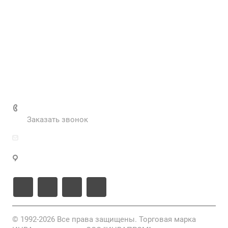
Контакты
Наш блог
Вакансии
Нормативные документы
Выполненные проекты
+7 (495) 287-69-02
Заказать звонок
zakaz@inva.ru
г. Москва, ул. Промышленная, д.11, стр.3
© 1992-2026 Все права защищены. Торговая марка