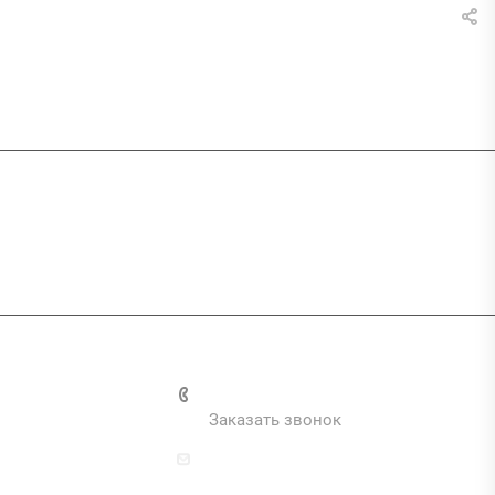
и
+7 (495) 287-69-02
Заказать звонок
zakaz@inva.ru