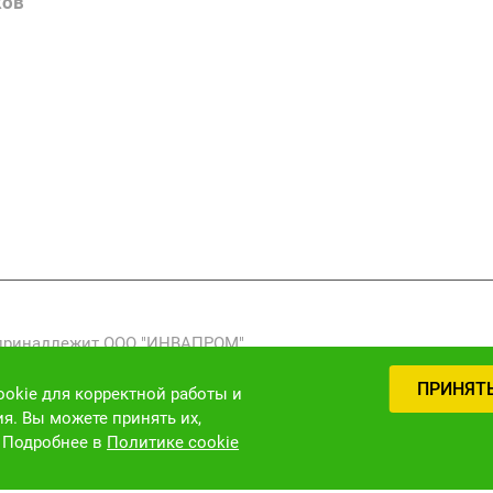
ков
Вакансии
Нормативн
Выполненн
 принадлежит ООО "ИНВАПРОМ".
реработка, распространение) фото-, видео- и текстовых мат
ПРИНЯТ
 закону (ст. 1301 ГК РФ).
okie для корректной работы и
я. Вы можете принять их,
. Подробнее в
Политике cookie
Версия для слабовидящих