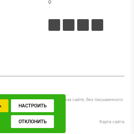
г. Москва, ул. Промышленная,
д.11, стр.3
ые документы
ые проекты
ериалов, размещенных на данном сайте, без письменного
Ь
НАСТРОИТЬ
ОТКЛОНИТЬ
Карта сайта