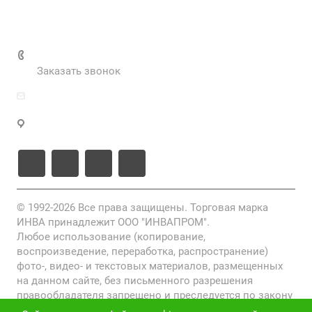
Нормативные документы
Выполненные проекты
+7 (495) 287-69-02
Заказать звонок
zakaz@inva.ru
г. Москва, ул. Промышленная, д.11, стр.3
© 1992-2026 Все права защищены. Торговая марка
ИНВА принадлежит ООО "ИНВАПРОМ".
Любое использование (копирование,
воспроизведение, переработка, распространение)
фото-, видео- и текстовых материалов, размещенных
на данном сайте, без письменного разрешения
правообладателя запрещено и преследуется по закону
(ст. 1301 ГК РФ).