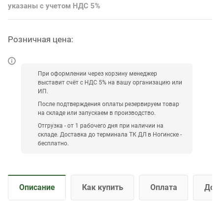
указаны с учетом НДС 5%
нагрузка: 150 кг. Адаптация санузлов для
маломобильных групп населения.
Розничная цена:
При оформлении через корзину менеджер
выставит счёт с НДС 5% на вашу организацию или
ИП.
После подтверждения оплаты резервируем товар
на складе или запускаем в производство.
Отгрузка - от 1 рабочего дня при наличии на
складе. Доставка до терминала ТК ДЛ в Ногинске -
бесплатно.
Описание
Как купить
Оплата
Дос