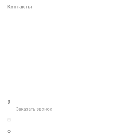
Контакты
Услуги
О компании
Контакты
Наш блог
Вакансии
Нормативные документы
Выполненные проекты
+7 (495) 287-69-02
Заказать звонок
zakaz@inva.ru
г. Москва, ул. Промышленная, д.11, стр.3