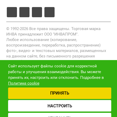
© 1992-2026 Все права защищены. Торговая марка
ИНВА принадлежит ООО "ИНВАПРОМ".
Любое использование (копирование,
воспроизведение, переработка, распространение)
фото-, видео- и текстовых материалов, размещенных
на данном сайте, без письменного разрешения
правообладателя запрещено и преследуется по закону
Сайт использует файлы cookie для корректной
(ст. 1301 ГК РФ).
работы и улучшения взаимодействия. Вы можете
Политика конфиденциальности
принять их, настроить или отклонить. Подробнее в
Политике cookie
Версия для слабовидящих
Карта сайта
ПРИНЯТЬ
НАСТРОИТЬ