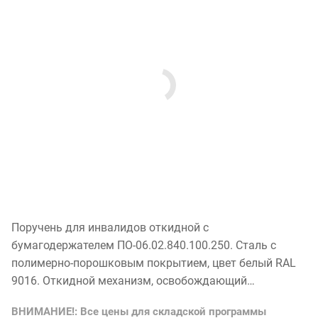
Поручень для инвалидов откидной с
бумагодержателем ПО-06.02.840.100.250. Сталь с
полимерно-порошковым покрытием, цвет белый RAL
9016. Откидной механизм, освобождающий
пространство при неиспользовании. встроенный
ВНИМАНИЕ!: Все цены для складской программы
бумагодержатель в едином корпусе. Допустимая