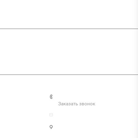
и
+7 (495) 287-69-02
Заказать звонок
zakaz@inva.ru
г. Москва, ул. Промышленная,
д.11, стр.3