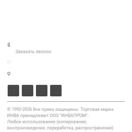
Вакансии
Нормативные документы
Выполненные проекты
+7 (495) 287-69-02
Заказать звонок
zakaz@inva.ru
г. Москва, ул. Промышленная, д.11, стр.3
© 1992-2026 Все права защищены. Торговая марка
ИНВА принадлежит ООО "ИНВАПРОМ".
Любое использование (копирование,
воспроизведение, переработка, распространение)