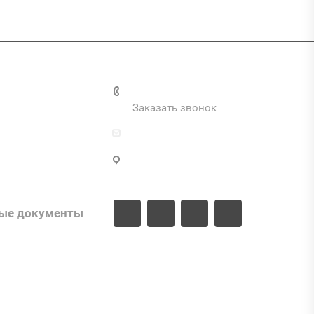
и
+7 (495) 287-69-02
Заказать звонок
zakaz@inva.ru
г. Москва, ул. Промышленная,
д.11, стр.3
ые документы
ые проекты