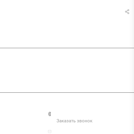
и
+7 (495) 287-69-02
Заказать звонок
zakaz@inva.ru