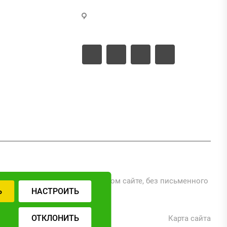
г. Москва, ул. Промышленная,
д.11, стр.3
ые документы
ые проекты
ериалов, размещенных на данном сайте, без письменного
Ь
НАСТРОИТЬ
ОТКЛОНИТЬ
Карта сайта