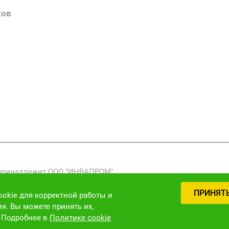
Наш блог
ков
Вакансии
Нормативн
Выполненн
 принадлежит ООО "ИНВАПРОМ".
реработка, распространение) фото-, видео- и текстовых мат
ПРИНЯТ
 закону (ст. 1301 ГК РФ).
okie для корректной работы и
я. Вы можете принять их,
. Подробнее в
Политике cookie
Версия для слабовидящих