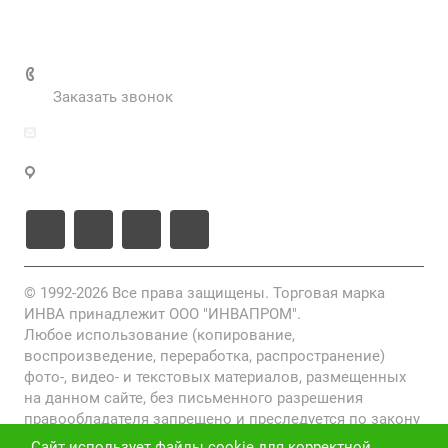
Выполненные проекты
+7 (495) 287-69-02
Заказать звонок
zakaz@inva.ru
г. Москва, ул. Промышленная, д.11, стр.3
© 1992-2026 Все права защищены. Торговая марка
ИНВА принадлежит ООО "ИНВАПРОМ".
Любое использование (копирование,
воспроизведение, переработка, распространение)
фото-, видео- и текстовых материалов, размещенных
на данном сайте, без письменного разрешения
правообладателя запрещено и преследуется по закону
(ст. 1301 ГК РФ).
Сайт использует файлы cookie для корректной