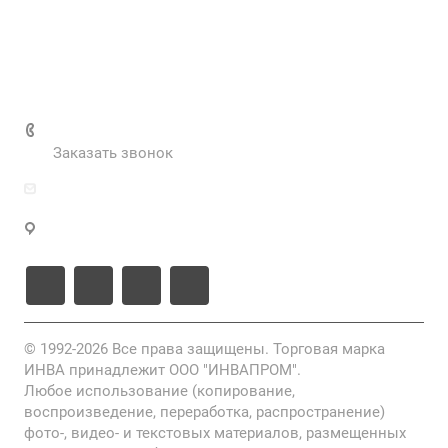
Вакансии
Нормативные документы
Выполненные проекты
+7 (495) 287-69-02
Заказать звонок
zakaz@inva.ru
г. Москва, ул. Промышленная, д.11, стр.3
© 1992-2026 Все права защищены. Торговая марка
ИНВА принадлежит ООО "ИНВАПРОМ".
Любое использование (копирование,
воспроизведение, переработка, распространение)
фото-, видео- и текстовых материалов, размещенных