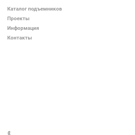
Каталог подъемников
Проекты
Информация
Контакты
Услуги
О компании
Контакты
Наш блог
Вакансии
Нормативные документы
Выполненные проекты
+7 (495) 287-69-02