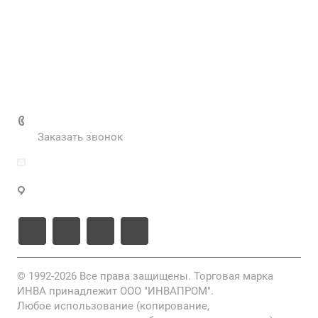
Наш блог
Вакансии
Нормативные документы
Выполненные проекты
+7 (495) 287-69-02
Заказать звонок
zakaz@inva.ru
г. Москва, ул. Промышленная, д.11, стр.3
© 1992-2026 Все права защищены. Торговая марка
ИНВА принадлежит ООО "ИНВАПРОМ".
Любое использование (копирование,