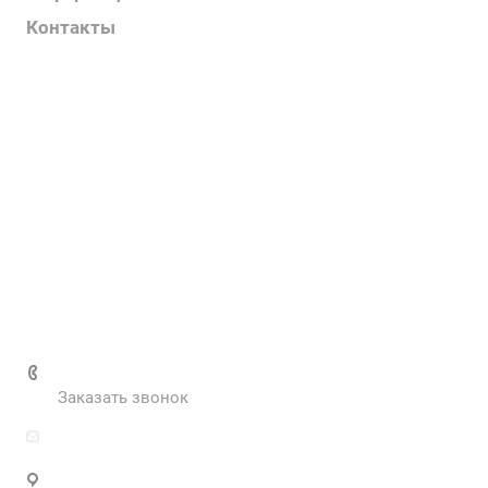
Контакты
Услуги
О компании
Контакты
Наш блог
Вакансии
Нормативные документы
Выполненные проекты
+7 (495) 287-69-02
Заказать звонок
zakaz@inva.ru
г. Москва, ул. Промышленная, д.11, стр.3