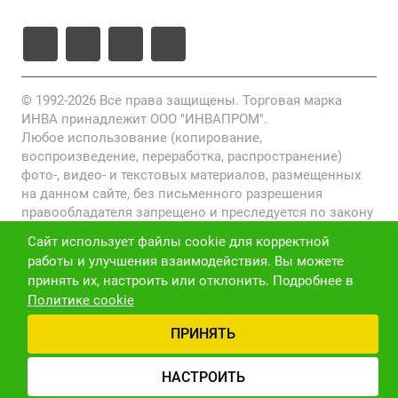
© 1992-2026 Все права защищены. Торговая марка
ИНВА принадлежит ООО "ИНВАПРОМ".
Любое использование (копирование,
воспроизведение, переработка, распространение)
фото-, видео- и текстовых материалов, размещенных
на данном сайте, без письменного разрешения
правообладателя запрещено и преследуется по закону
(ст. 1301 ГК РФ).
Сайт использует файлы cookie для корректной
работы и улучшения взаимодействия. Вы можете
Политика конфиденциальности
принять их, настроить или отклонить. Подробнее в
Версия для слабовидящих
Карта сайта
Политике cookie
ПРИНЯТЬ
НАСТРОИТЬ