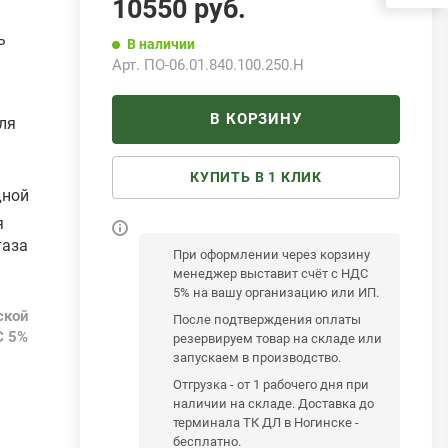
10550
руб.
ь
В наличии
Арт.
ПО-06.01.840.100.250.Н
В КОРЗИНУ
ля
КУПИТЬ В 1 КЛИК
дной
я
таза
При оформлении через корзину
менеджер выставит счёт с НДС
5% на вашу организацию или ИП.
ской
После подтверждения оплаты
С 5%
резервируем товар на складе или
запускаем в производство.
Отгрузка - от 1 рабочего дня при
наличии на складе. Доставка до
терминала ТК ДЛ в Ногинске -
бесплатно.