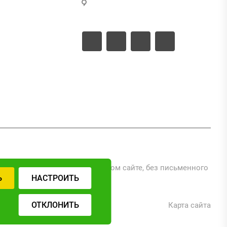
г. Москва, ул. Промышленная,
д.11, стр.3
ые документы
ые проекты
ериалов, размещенных на данном сайте, без письменного
Ь
НАСТРОИТЬ
ОТКЛОНИТЬ
Карта сайта