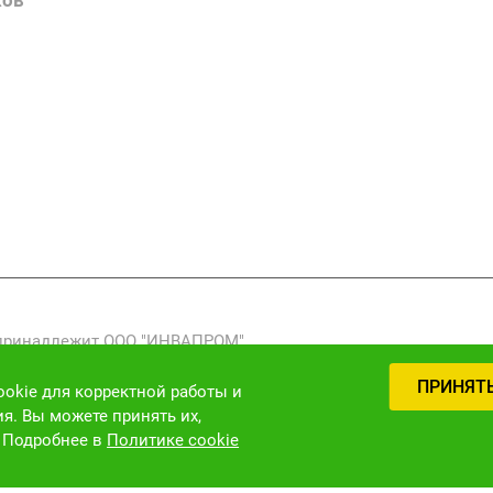
ков
Вакансии
Нормативн
Выполненн
 принадлежит ООО "ИНВАПРОМ".
реработка, распространение) фото-, видео- и текстовых мат
ПРИНЯТ
 закону (ст. 1301 ГК РФ).
okie для корректной работы и
я. Вы можете принять их,
. Подробнее в
Политике cookie
Версия для слабовидящих