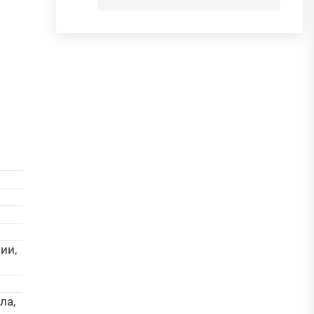
ии,
ла,