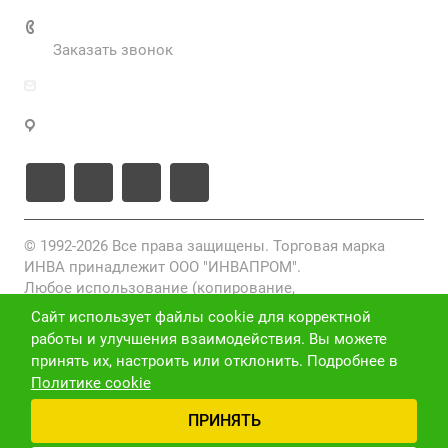
+7 (495) 287-69-02
Заказать звонок
zakaz@inva.ru
г. Москва, ул. Промышленная, д.11, стр.3
© 1992-2026 Все права защищены. Торговая марка
ИНВА принадлежит ООО "ИНВАПРОМ".
Любое использование (копирование,
воспроизведение, переработка, распространение)
Сайт использует файлы cookie для корректной
фото-, видео- и текстовых материалов, размещенных
работы и улучшения взаимодействия. Вы можете
на данном сайте, без письменного разрешения
принять их, настроить или отклонить. Подробнее в
правообладателя запрещено и преследуется по закону
Политике cookie
(ст. 1301 ГК РФ).
ПРИНЯТЬ
Политика конфиденциальности